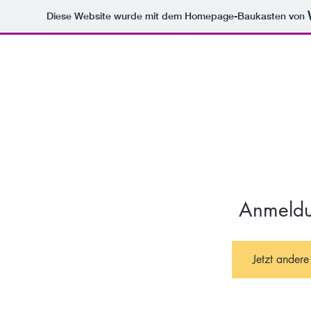
Diese Website wurde mit dem Homepage-Baukasten von
NTERNATIONALES
Start
Anm
Anmeldu
Jetzt andere